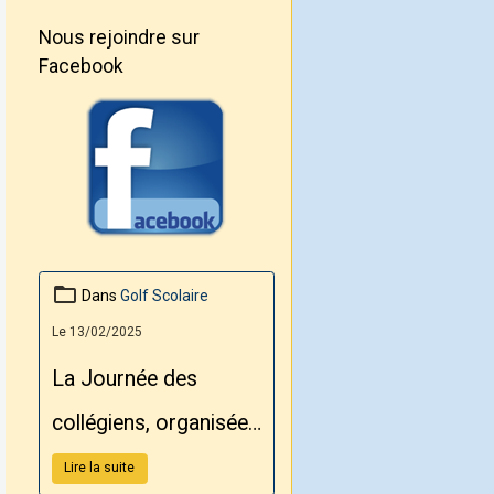
Nous rejoindre sur
Facebook
Dans
Golf Scolaire
Le 13/02/2025
La Journée des
collégiens, organisée
par le Conseil
Lire la suite