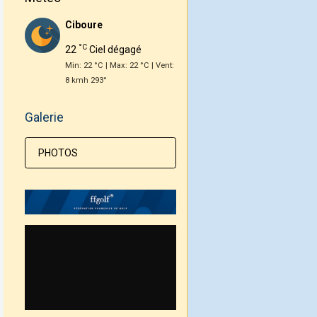
Ciboure
°C
22
Ciel dégagé
Min: 22 °C | Max: 22 °C | Vent:
8 kmh 293°
Galerie
PHOTOS