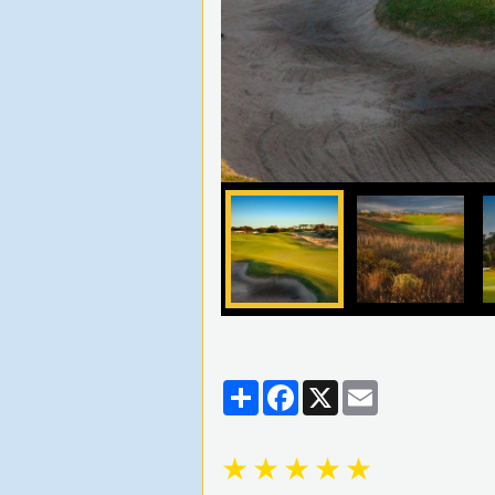
Partager
Facebook
X
Email
★
★
★
★
★