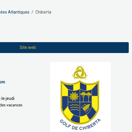
nées Atlantiques
Chiberta
Site web
com
le jeudi
ndes vacances