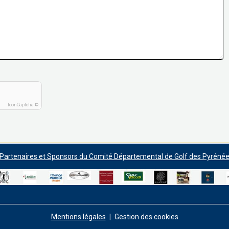
IconCaptcha ©
artenaires et Sponsors du Comité Départemental de Golf des Pyrénée
Mentions légales
Gestion des cookies