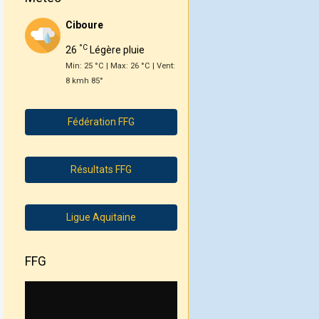
Ciboure
°C
26
Légère pluie
Min: 25 °C | Max: 26 °C | Vent:
8 kmh 85°
Fédération FFG
Résultats FFG
Ligue Aquitaine
FFG