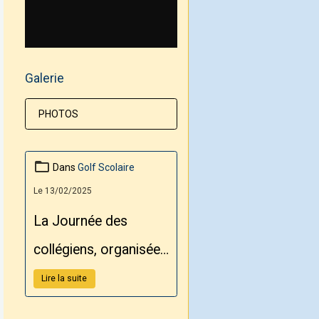
Galerie
PHOTOS
Dans
Golf Scolaire
Le 13/02/2025
La Journée des
collégiens, organisée
par le Conseil
Lire la suite
Départemental