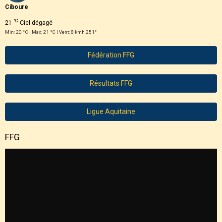
Ciboure
°C
21
Ciel dégagé
Min: 20 °C | Max: 21 °C | Vent: 8 kmh 251°
Fédération FFG
Résultats FFG
Ligue Aquitaine
FFG