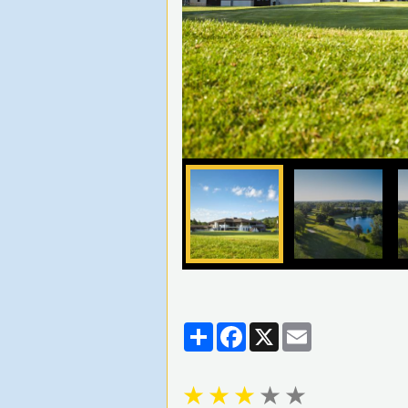
Partager
Facebook
X
Email
★
★
★
★
★