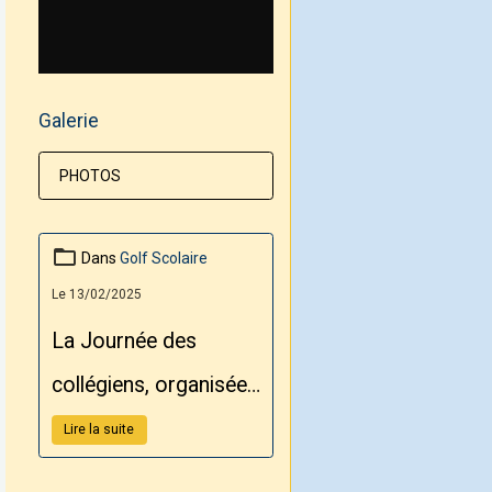
Galerie
PHOTOS
Dans
Golf Scolaire
Le 13/02/2025
La Journée des
collégiens, organisée
par le Conseil
Lire la suite
Départemental