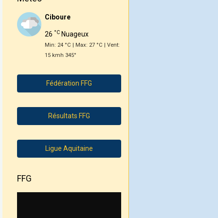
Ciboure
°C
26
Nuageux
Min: 24 °C | Max: 27 °C | Vent:
15 kmh 345°
Fédération FFG
Résultats FFG
Ligue Aquitaine
FFG