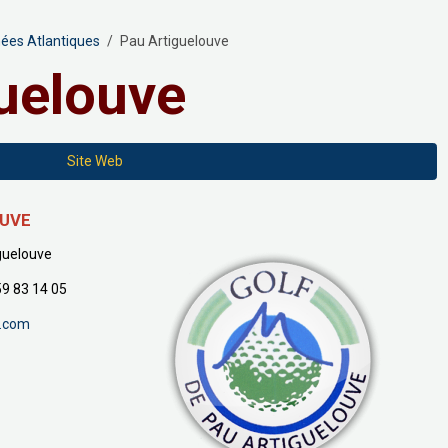
nées Atlantiques
Pau Artiguelouve
uelouve
Site Web
OUVE
guelouve
 59 83 14 05
.com