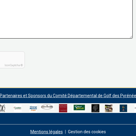
IconCaptcha ©
artenaires et Sponsors du Comité Départemental de Golf des Pyrénée
Mentions légales
Gestion des cookies