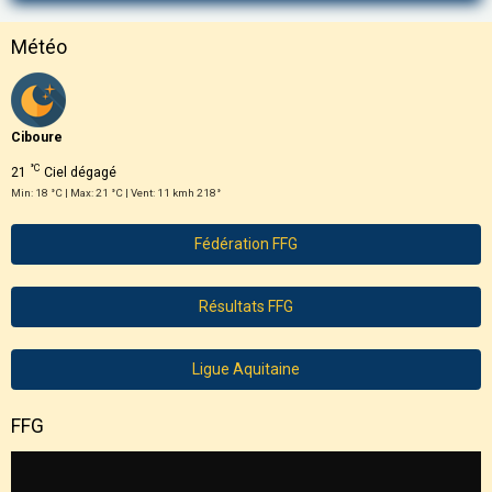
Météo
Ciboure
°C
21
Ciel dégagé
Min: 18 °C | Max: 21 °C | Vent: 11 kmh 218°
Fédération FFG
Résultats FFG
Ligue Aquitaine
FFG