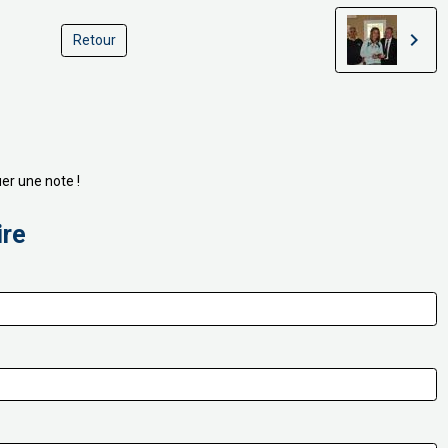
Retour
er une note !
ire