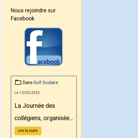
Nous rejoindre sur
Facebook
Dans
Golf Scolaire
Le 13/02/2025
La Journée des
collégiens, organisée
par le Conseil
Lire la suite