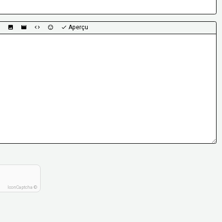
Aperçu
IconCaptcha ©