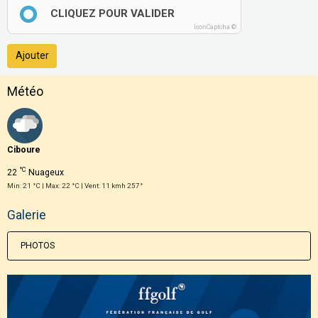
CLIQUEZ POUR VALIDER
IconCaptcha ©
Ajouter
Météo
Ciboure
°C
22
Nuageux
Min: 21 °C | Max: 22 °C | Vent: 11 kmh 257°
Galerie
PHOTOS