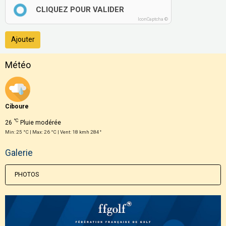
CLIQUEZ POUR VALIDER
IconCaptcha ©
Ajouter
Météo
Ciboure
°C
26
Pluie modérée
Min: 25 °C | Max: 26 °C | Vent: 18 kmh 284°
Galerie
PHOTOS