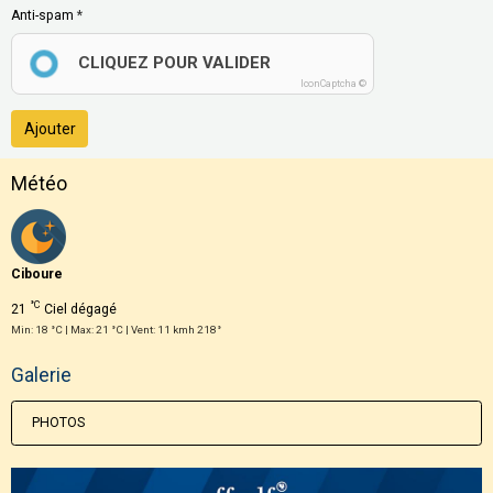
Anti-spam
CLIQUEZ POUR VALIDER
IconCaptcha ©
Ajouter
Météo
Ciboure
°C
21
Ciel dégagé
Min: 18 °C | Max: 21 °C | Vent: 11 kmh 218°
Galerie
PHOTOS