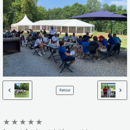
Retour
★
★
★
★
★