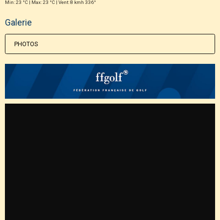
Min: 23 °C | Max: 23 °C | Vent: 8 kmh 336°
Galerie
PHOTOS