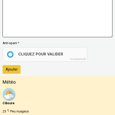
Anti-spam
CLIQUEZ POUR VALIDER
IconCaptcha ©
Ajouter
Météo
Ciboure
°C
23
Peu nuageux