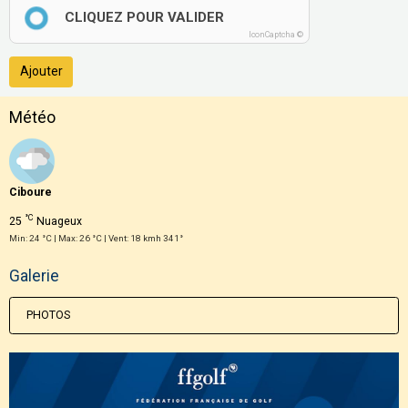
CLIQUEZ POUR VALIDER
IconCaptcha ©
Ajouter
Météo
Ciboure
°C
25
Nuageux
Min: 24 °C | Max: 26 °C | Vent: 18 kmh 341°
Galerie
PHOTOS