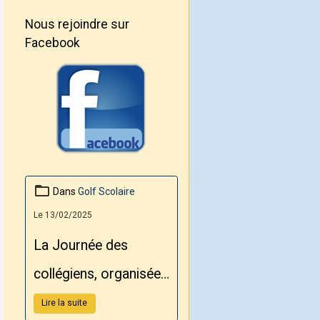
Nous rejoindre sur
Facebook
Dans
Golf Scolaire
Le 13/02/2025
La Journée des
collégiens, organisée
par le Conseil
Lire la suite