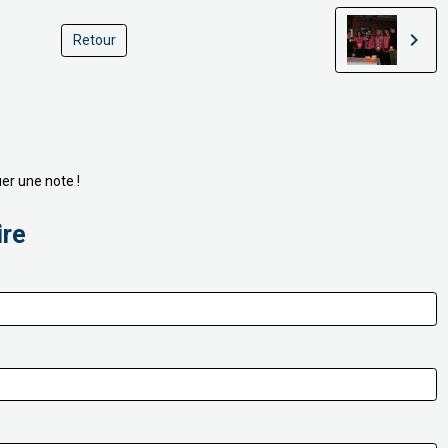
Retour
er une note !
ire