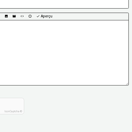
Aperçu
IconCaptcha ©