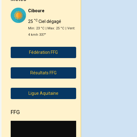
Ciboure
°C
25
Ciel dégagé
Min: 23 °C | Max: 25 °C | Vent:
4 kmh 337°
Fédération FFG
Résultats FFG
Ligue Aquitaine
FFG