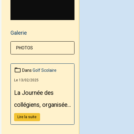
Galerie
PHOTOS
Dans
Golf Scolaire
Le 13/02/2025
La Journée des
collégiens, organisée
par le Conseil
Lire la suite
Départemental